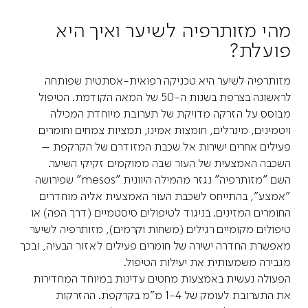
מהי מזותרפיה לשיער ואיך היא
פועלת?
מזותרפיה לשיער היא טכניקה רפואית-אסתטית שפותחה
לראשונה בצרפת בשנות ה-50 של המאה הקודמת. הטיפול
מבוסס על הזרקה מדויקת של תערובת מיוחדת המכילה
ויטמינים, מינרלים, חומצות אמינו, תמציות צמחים וחומרים
פעילים אחרים ישירות אל שכבת המזודרם של הקרקפת –
השכבה האמצעית של העור שבה ממוקמים זקיקי השיער.
השם "מזותרפיה" נגזר מהמילה היוונית "mesos" שפירושה
"אמצע", בהתייחס לשכבת העור האמצעית אליה מוחדרים
החומרים המזינים. בניגוד לטיפולים סיסטמיים (דרך הפה) או
טיפולים מקומיים רגילים (משחות וקרמים), מזותרפיה לשיער
מאפשרת החדרה ישירה של חומרים פעילים לאזור הבעיה, ובכך
מגבירה משמעותית את יעילות הטיפול.
הפעולה נעשית באמצעות מחטים עדינות במיוחד המחדירות
את התערובת לעומק של 1-4 מ"מ בקרקפת. ההזרקות