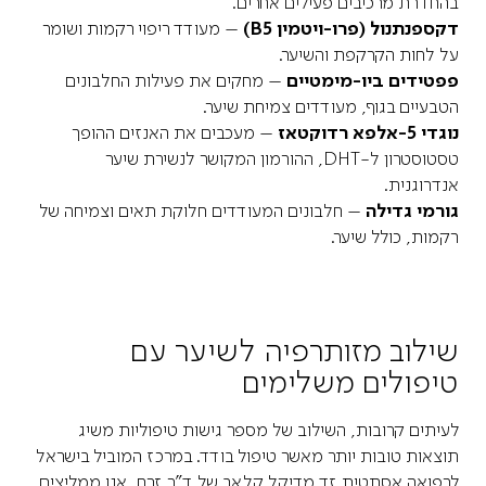
בהחדרת מרכיבים פעילים אחרים.
דקספנתנול (פרו-ויטמין B5)
– מעודד ריפוי רקמות ושומר
על לחות הקרקפת והשיער.
פפטידים ביו-מימטיים
– מחקים את פעילות החלבונים
הטבעיים בגוף, מעודדים צמיחת שיער.
נוגדי 5-אלפא רדוקטאז
– מעכבים את האנזים ההופך
טסטוסטרון ל-DHT, ההורמון המקושר לנשירת שיער
אנדרוגנית.
גורמי גדילה
– חלבונים המעודדים חלוקת תאים וצמיחה של
רקמות, כולל שיער.
שילוב מזותרפיה לשיער עם
טיפולים משלימים
לעיתים קרובות, השילוב של מספר גישות טיפוליות משיג
תוצאות טובות יותר מאשר טיפול בודד. במרכז המוביל בישראל
לרפואה אסתטית זד מדיקל קלאב של ד"ר זרח, אנו ממליצים