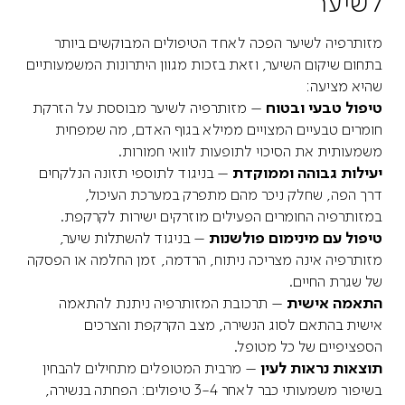
לשיער
מזותרפיה לשיער הפכה לאחד הטיפולים המבוקשים ביותר
בתחום שיקום השיער, וזאת בזכות מגוון היתרונות המשמעותיים
שהיא מציעה:
טיפול טבעי ובטוח
– מזותרפיה לשיער מבוססת על הזרקת
חומרים טבעיים המצויים ממילא בגוף האדם, מה שמפחית
משמעותית את הסיכוי לתופעות לוואי חמורות.
יעילות גבוהה וממוקדת
– בניגוד לתוספי תזונה הנלקחים
דרך הפה, שחלק ניכר מהם מתפרק במערכת העיכול,
במזותרפיה החומרים הפעילים מוזרקים ישירות לקרקפת.
טיפול עם מינימום פולשנות
– בניגוד להשתלות שיער,
מזותרפיה אינה מצריכה ניתוח, הרדמה, זמן החלמה או הפסקה
של שגרת החיים.
התאמה אישית
– תרכובת המזותרפיה ניתנת להתאמה
אישית בהתאם לסוג הנשירה, מצב הקרקפת והצרכים
הספציפיים של כל מטופל.
תוצאות נראות לעין
– מרבית המטופלים מתחילים להבחין
בשיפור משמעותי כבר לאחר 3-4 טיפולים: הפחתה בנשירה,