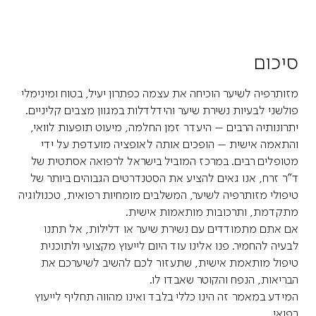
סיכום
מזותרפיה לשיער הוכיחה את עצמה כפתרון יעיל, בטוח ומינימלי
פולשני לבעיות נשירת שיער והידלדלות במגוון מצבים קליניים.
יתרונותיה הרבים – היעדר זמן החלמה, מיעוט תופעות לוואי,
והתאמה אישית – הופכים אותה לאופציה מועדפת על ידי
מטופלים רבים. במרכז המוביל בישראל לרפואה אסתטית של
ד"ר זרח, אנו גאים להציע את הסטנדרטים הגבוהים ביותר של
טיפולי מזותרפיה לשיער, המשלבים מומחיות רפואית, טכנולוגיה
מתקדמת, ותרכובות מותאמות אישית.
אם אתם מתמודדים עם נשירת שיער או דלילות, אל תתנו
לבעיה להחמיר. פנו אלינו עוד היום לייעוץ מקצועי ולתוכנית
טיפול מותאמת אישית, שתעזור לכם להשיב לשיערכם את
הבריאות, הנפח והקוטר שאבדו לו.
המידע במאמר זה הינו כללי בלבד ואינו מהווה תחליף לייעוץ
רפואי