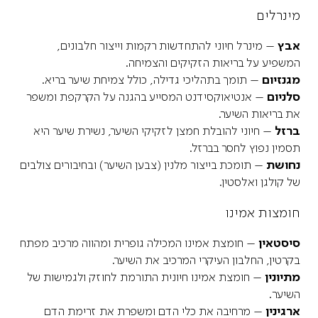
מינרלים
אבץ
– מינרל חיוני להתחדשות רקמות וייצור חלבונים,
המשפיע על בריאות הזקיקים והצמיחה.
מגנזיום
– תומך בתהליכי גדילה, כולל צמיחת שיער בריא.
סלניום
– אנטיאוקסידנט המסייע בהגנה על הקרקפת ומשפר
את בריאות השיער.
ברזל
– חיוני להובלת חמצן לזקיקי השיער, נשירת שיער היא
תסמין נפוץ לחסר בברזל.
נחושת
– תומכת בייצור מלנין (צבען השיער) ובחיבורים צולבים
של קולגן ואלסטין.
חומצות אמינו
סיסטאין
– חומצת אמינו המכילה גופרית ומהווה מרכיב מפתח
בקרטין, החלבון העיקרי המרכיב את השיער.
מתיונין
– חומצת אמינו חיונית התורמת לחוזק ולגמישות של
השיער.
ארגינין
– מרחיבה את כלי הדם ומשפרת את זרימת הדם