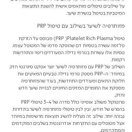
על שילובים טיפולים מותאמים אישית להשגת התוצאות
המיטביות בטיפול בנשירת שיער.
מזותרפיה לשיער בשילוב עם טיפול PRP
טיפול PRP )Platelet Rich Plasma) מבוסס על הזרקת
פלזמה עשירה בטסיות דם שהופקה מדמו של המטופל עצמו.
טסיות אלו עשירות בגורמי גדילה המעודדים ריפוי והתחדשות
רקמות.
השילוב של PRP עם מזותרפיה לשיער יוצר אפקט סינרגטי חזק
במיוחד: ה-PRP מספק גורמי גדילה טבעיים המאיצים את
חלוקת התאים ומעודדים התחדשות, בעוד שהמזותרפיה
מספקת את החומרים המזינים החיוניים לבניית שיער חדש
וחזק.
פרוטוקול משולב אופייני כולל סדרה של 3-4 טיפולי PRP
בהפרש של חודש, ובין לבין טיפולי מזותרפיה לשיער בתדירות
גבוהה יותר. שילוב זה מצליח להשיג תוצאות מרשימות במיוחד
אצל מטופלים עם התקרחות אנדרוגנטית בשלבים המוקדמים
והמתקדמים.