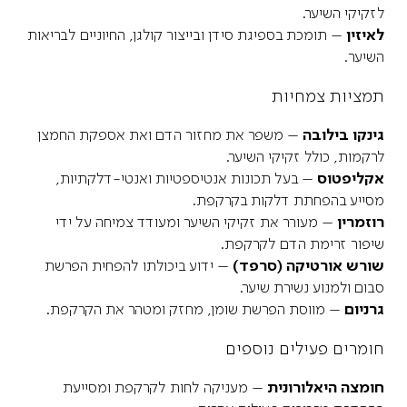
לזקיקי השיער.
לאיזין
– תומכת בספיגת סידן ובייצור קולגן, החיוניים לבריאות
השיער.
תמציות צמחיות
גינקו בילובה
– משפר את מחזור הדם ואת אספקת החמצן
לרקמות, כולל זקיקי השיער.
אקליפטוס
– בעל תכונות אנטיספטיות ואנטי-דלקתיות,
מסייע בהפחתת דלקות בקרקפת.
רוזמרין
– מעורר את זקיקי השיער ומעודד צמיחה על ידי
שיפור זרימת הדם לקרקפת.
שורש אורטיקה (סרפד)
– ידוע ביכולתו להפחית הפרשת
סבום ולמנוע נשירת שיער.
גרניום
– מווסת הפרשת שומן, מחזק ומטהר את הקרקפת.
חומרים פעילים נוספים
חומצה היאלורונית
– מעניקה לחות לקרקפת ומסייעת