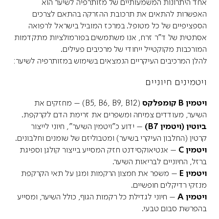
אחד היתרונות המשמעותיים של מזותרפיה לשיער הוא
האפשרות להתאים את תרכובת ההזרקה בהתאם לצרכים
הספציפיים של כל מטופל. במרכז המוביל בישראל לרפואה
אסתטית של ד"ר זרח, אנו משתמשים בפורמולציות מתקדמות
המורכבות מקוקטייל ייחודי של מרכיבים פעילים.
להלן המרכיבים העיקריים הנמצאים בשימוש במזותרפיה לשיער:
ויטמינים חיוניים
ויטמין B קומפלקס
(B5, B6, B9, B12) – מחזקים את
השיער, מעודדים צמיחה ומשפרים את זרימת הדם לקרקפת.
ביוטין (ויטמין B7)
– ידוע כ"ויטמין השיער", חיוני לייצור
קרטין (החלבון העיקרי בשיער) ומטבוליזם של שומנים וחלבונים.
ויטמין C
– אנטיאוקסידנט חזק המסייע בייצור קולגן וספיגת
ברזל, החיוניים לבריאות השיער.
ויטמין E
– משפר את חמצון הרקמות ומגן על תאי הקרקפת
מנזקי רדיקלים חופשיים.
ויטמין A
– חיוני לגדילת כל רקמות הגוף, כולל השיער, ומסייע
בהפרשת סבום טבעי.