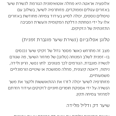
אלופציה אראטה היא מחלה אוטואימונית הגורמת לנשירת שיער
באזורים עגולים וממוקדים. מזותרפיה לשיער, בשילוב עם
טיפולים נוספים, יכולה לסייע בעידוד צמיחה מחודשת באזורים
אלו על ידי הפחתת הדלקת המקומית והעשרת הסביבה
התזונתית של הזקיקים.
טלוגן אפלוביום (נשירת שיער מוגברת זמנית)
מצב זה מתרחש כאשר מספר גדול של זקיקי שיער נכנסים
בו-זמנית לשלב המנוחה (טלוגן) של מחזור השיער, מה שגורם
לנשירה מוגברת. הגורמים לכך מגוונים: לחץ נפשי, הריון ולידה,
ניתוח, דיאטה קיצונית, מחלה ממושכת או שינויים הורמונליים
משמעותיים.
מזותרפיה לשיער יכולה לזרז את ההתאוששות ולקצר את משך
הנשירה על ידי אספקת חומרים חיוניים לזקיקים ועידוד חזרתם
למחזור צמיחה תקין.
שיער דק ודליל מלידה