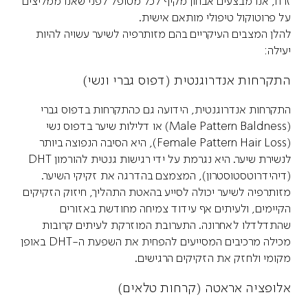
זרח, אנו מבצעים אבחון מקיף לכל מטופל לפני שאנו ממליצים
על פרוטוקול טיפולי מותאם אישית.
להלן המצבים העיקריים בהם מזותרפיה לשיער עשויה להיות
יעילה:
התקרחות אנדרוגנטית (דפוס גברי ונשי)
התקרחות אנדרוגנטית, הידועה גם כהתקרחות בדפוס גברי
(Male Pattern Baldness) או דלילות שיער בדפוס נשי
(Female Pattern Hair Loss), היא הסיבה הנפוצה ביותר
לנשירת שיער. היא נגרמת על ידי רגישות גנטית להורמון DHT
(דיהידרוטסטוסטרון), המצמצם בהדרגה את זקיקי השיער.
מזותרפיה לשיער יכולה לסייע בהאטת התהליך, חיזוק הזקיקים
הקיימים, ולעיתים אף עידוד צמיחה מחודשת באזורים
שהתדלדלו לאחרונה. התערובת המוזרקת לעיתים קרובות
מכילה מרכיבים המסייעים להפחית את השפעת ה-DHT באופן
מקומי ולחזק את הזקיקים הרגישים.
אלופציה אראטה (קרחות טלאים)