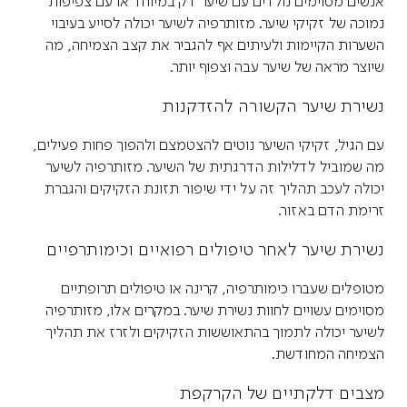
אנשים מסוימים נולדים עם שיער דק במיוחד או עם צפיפות
נמוכה של זקיקי שיער. מזותרפיה לשיער יכולה לסייע בעיבוי
השערות הקיימות ולעיתים אף להגביר את קצב הצמיחה, מה
שיוצר מראה של שיער עבה וצפוף יותר.
נשירת שיער הקשורה להזדקנות
עם הגיל, זקיקי השיער נוטים להצטמצם ולהפוך פחות פעילים,
מה שמוביל לדלילות הדרגתית של השיער. מזותרפיה לשיער
יכולה לעכב תהליך זה על ידי שיפור תזונת הזקיקים והגברת
זרימת הדם באזור.
נשירת שיער לאחר טיפולים רפואיים וכימותרפיים
מטופלים שעברו כימותרפיה, קרינה או טיפולים תרופתיים
מסוימים עשויים לחוות נשירת שיער. במקרים אלו, מזותרפיה
לשיער יכולה לתמוך בהתאוששות הזקיקים ולזרז את תהליך
הצמיחה המחודשת.
מצבים דלקתיים של הקרקפת