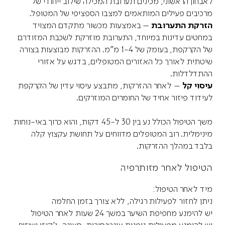
לאבחון הראשוני, מכינים תערובת המכילה שילוב ייחודי של
מרכיבים פעילים המותאמים למצבו הספציפי של המטופל.
הזרקת התערובת
– באמצעות מכשור מתקדם המצויד
במחטים עדינות במיוחד, התערובת מוזרקת לשכבת המזודרם
של הקרקפת, בעומק של 1-4 מ"מ. ההזרקות מבוצעות בצורה
שיטתית לאורך כל האזורים המטופלים, בדגש על אזורי
ההתדלדלות.
עיסוי קל
– לאחר ההזרקות, מתבצע עיסוי עדין של הקרקפת
לעידוד פיזור אחיד של החומרים המוזרקים.
משך הטיפול הכולל נע בין 30 ל-45 דקות, והוא כרוך באי-נוחות
מינימלית. רוב המטופלים מדווחים על תחושת עקצוץ קלה
בלבד במהלך ההזרקות.
הטיפול לאחר מזותרפיה
מיד לאחר הטיפול:
ניתן לחזור לפעילות רגילה, ללא צורך בזמן החלמה
יש להימנע מחפיפת השיער במשך 24 שעות לאחר הטיפול
יש להימנע מפעילות גופנית אינטנסיבית, סאונה, ג'קוזי ושיזוף