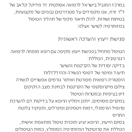
במרכז המוביל בישראל לרפואה אסתטית זד מדיקל קלאב של
ד"ר זרח, אנו מקפידים על סטנדרטים גבוהים של מקצועיות,
בטיחות ושירות. להלן תיאור מקיף של תהליך הטיפול
במזותרפיה לשיער אצלנו:
פגישת ייעוץ והערכה ראשונית
הטיפול מתחיל בפגישת ייעוץ מקיפה עם רופא מומחה לרפואה
רגנרטיבית, הכוללת:
בדיקה יסודית של הקרקפת והשיער
תיעוד ומיפוי של דפוסי הנשירה וההידלדלות
היסטוריה רפואית מפורטת ואיתור גורמים אפשריים לנשירה
צילום מיקרוסקופי של הקרקפת לבחינת מצב הזקיקים
דיון בציפיות ובמטרות הטיפול
במקרים מסוימים, ייתכן וימליץ הרופא על בדיקות דם להערכת
פרופיל הורמונלי, רמות ויטמינים ומינרלים, ותפקוד בלוטת
התריס
בסיום הייעוץ, הרופא יציע תוכנית טיפול מותאמת אישית,
הכוללת את פרוטוקול המזותרפיה המומלץ, כמות הטיפולים