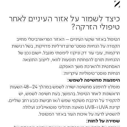
כיצד לשמור על אזור העיניים לאחר
טיפולי הזרקה?
הטיפול באזור שקעי העיניים – האזור הפריאורביטלי מחייב
הקפדה על הנחיות פוסט־פרוצדורליות מדויקות, בשל רגישות
הרקמות, עובי עור דק וניקוז לימפתי מוגבל. יישום נכון של
ההנחיות תורם להפחתת תופעות לוואי, לייצוב התוצאה
האסתטית ולהארכת משך האפקט.
הנחיות פוסט־טיפוליות עיקריות:
הימנעות מחשיפה לשמש:
מומלץ להימנע מחשיפה ישירה לשמש במהלך 24–48 השעות
הראשונות לאחר הטיפול. בהמשך, בעת חשיפה לשמש, יש
להקפיד על הרכבת משקפי שמש ו/או חבישת כובע רחב שוליים.
קרינת UVA ו-UVB מאיצה תהליכי פוטואייג’ינג ועלולה
להשפיע לרעה על איכות העור באזור המטופל.
שמירה על לחות: