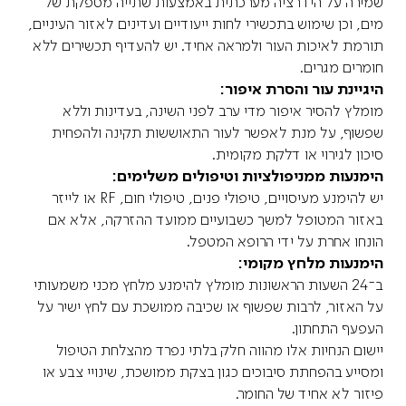
שמירה על הידרציה מערכתית באמצעות שתייה מספקת של
מים, וכן שימוש בתכשירי לחות ייעודיים ועדינים לאזור העיניים,
תורמת לאיכות העור ולמראה אחיד. יש להעדיף תכשירים ללא
חומרים מגרים.
היגיינת עור והסרת איפור:
מומלץ להסיר איפור מדי ערב לפני השינה, בעדינות וללא
שפשוף, על מנת לאפשר לעור התאוששות תקינה ולהפחית
סיכון לגירוי או דלקת מקומית.
הימנעות ממניפולציות וטיפולים משלימים:
יש להימנע מעיסויים, טיפולי פנים, טיפולי חום, RF או לייזר
באזור המטופל למשך כשבועיים ממועד ההזרקה, אלא אם
הונחו אחרת על ידי הרופא המטפל.
הימנעות מלחץ מקומי:
ב־24 השעות הראשונות מומלץ להימנע מלחץ מכני משמעותי
על האזור, לרבות שפשוף או שכיבה ממושכת עם לחץ ישיר על
העפעף התחתון.
יישום הנחיות אלו מהווה חלק בלתי נפרד מהצלחת הטיפול
ומסייע בהפחתת סיבוכים כגון בצקת ממושכת, שינויי צבע או
פיזור לא אחיד של החומר.