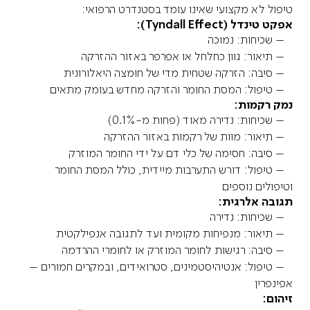
טיפול לא מקצועי שאינו עומד בסטנדרט הרפואי:
אפקט טינדל (Tyndall Effect):
– שכיחות: נמוכה
– תיאור: גוון כחלחל או אפרפר באזור ההזרקה
– סיבה: הזרקה שטחית מדי של חומצה היאלורונית
– טיפול: המסת החומר והזרקה מחדש בעומק מתאים
נמק רקמות:
– שכיחות: נדירה מאוד (פחות מ-0.1%)
– תיאור: מוות של רקמות באזור ההזרקה
– סיבה: חסימה של כלי דם על ידי החומר המוזרק
– טיפול: דורש התערבות מיידית, כולל המסת החומר
וטיפולים נוספים
תגובה אלרגית:
– שכיחות: נדירה
– תיאור: מנפיחות מקומית ועד לתגובה אנפילקטית
– סיבה: רגישות לחומר המוזרק או לחומרי ההרדמה
– טיפול: אנטיהיסטמינים, סטרואידים, ובמקרים חמורים –
אפינפרין
זיהום: