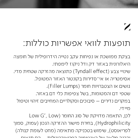
תופעות לוואי אפשריות כוללות:
בצקת ממושכת או נפיחות עקב נטייה הידרופילית של חומצה
היאלורונית באזור דק ודל ניקוז לימפתי.
שינויי צבע (Tyndall effect) כתוצאה מהזרקה שטחית מדי.
אסימטריה או אי־סדירות בקונטור האזור המטופל.
גושים או הצטברויות חומר (Filler Lumps).
שטפי דם והמטומות, בשל צפיפות כלי דם באזור.
במקרים נדירים – סיבוכים וסקולריים המחייבים זיהוי וטיפול
מיידי.
לכן, התאמה מדויקת של סוג החומר (Low G’, Low
Hydrophilicity), בחירת מישור ההזרקה הנכון (עמוק, סמוך
לפריאוסט), שימוש בטכניקה מתאימה (מחט לעומת קנולה)
והבנה מלאה של האנטומיה הפריאורביטלית – הם תנאים